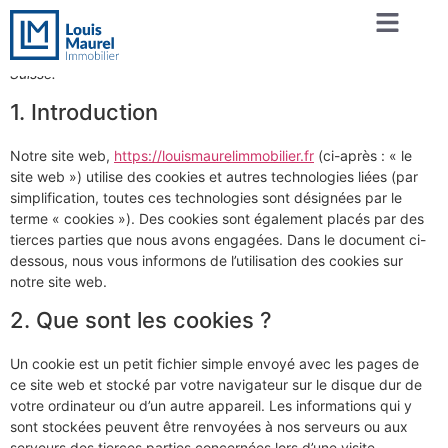
Cette politique de cookies a été mise à jour pour la dernière fois
le novembre 14, 2025 et s’applique aux citoyens et aux résidents
permanents légaux de l’Espace Économique Européen et de la
Suisse.
1. Introduction
Notre site web,
https://louismaurelimmobilier.fr
(ci-après : « le
site web ») utilise des cookies et autres technologies liées (par
simplification, toutes ces technologies sont désignées par le
terme « cookies »). Des cookies sont également placés par des
tierces parties que nous avons engagées. Dans le document ci-
dessous, nous vous informons de l’utilisation des cookies sur
notre site web.
2. Que sont les cookies ?
Un cookie est un petit fichier simple envoyé avec les pages de
ce site web et stocké par votre navigateur sur le disque dur de
votre ordinateur ou d’un autre appareil. Les informations qui y
sont stockées peuvent être renvoyées à nos serveurs ou aux
serveurs des tierces parties concernées lors d’une visite