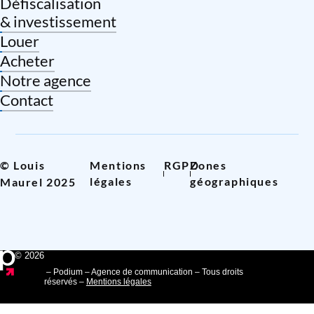
Défiscalisation
& investissement
Louer
Acheter
Notre agence
Contact
© Louis
Mentions
RGPD
Zones
légales
géographiques
Maurel 2025
© 2026
– Podium – Agence de communication – Tous droits
réservés –
Mentions légales